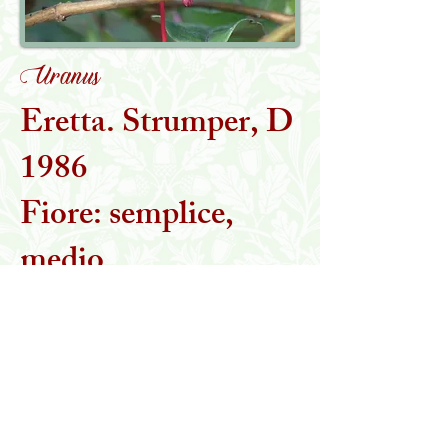
Uranus
Eretta. Strumper, D
1986
Fiore: semplice,
medio
Torna alla collezione
MARTA STEGANI
IL GIARDINO DELLE ESSENZE PERDUTE
Viale Toscana, 16/H
Borsano di Busto Arsizio (VA)
Tel:
347 1186108