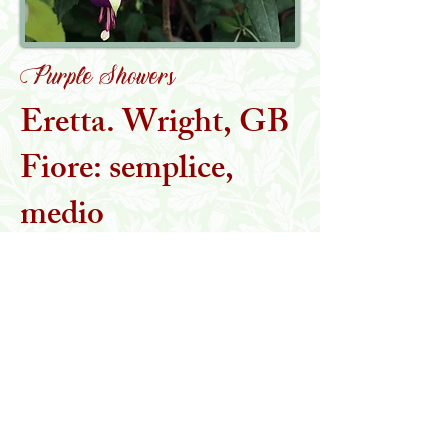
Purple Showers
Eretta. Wright, GB
Fiore: semplice,
medio
Torna alla collezione
MARTA STEGANI
IL GIARDINO DELLE ESSENZE PERDUTE
Viale Toscana, 16/H
Borsano di Busto Arsizio (VA)
Tel:
347 1186108
Email:
marta.stegani@giardinoessenzeperdute.it