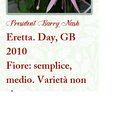
President Barry Nash
Eretta. Day, GB
2010
Fiore: semplice,
medio. Varietà non
vigorosa.
Torna alla collezione
MARTA STEGANI
IL GIARDINO DELLE ESSENZE PERDUTE