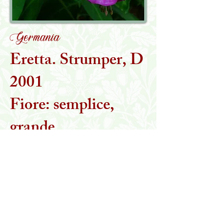
Germania
Eretta. Strumper, D
2001
Fiore: semplice,
grande
Torna alla collezione
MARTA STEGANI
IL GIARDINO DELLE ESSENZE PERDUTE
Viale Toscana, 16/H
Borsano di Busto Arsizio (VA)
Tel:
347 1186108