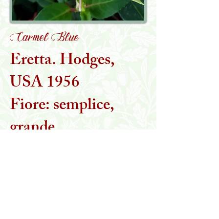
Carmel Blue
Eretta. Hodges,
USA 1956
Fiore: semplice,
grande
Torna alla collezione
MARTA STEGANI
IL GIARDINO DELLE ESSENZE PERDUTE
Viale Toscana, 16/H
Borsano di Busto Arsizio (VA)
Tel:
347 1186108