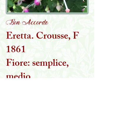
Bon Accorde
Eretta. Crousse, F
1861
Fiore: semplice,
medio
Torna alla collezione
MARTA STEGANI
IL GIARDINO DELLE ESSENZE PERDUTE
Viale Toscana, 16/H
Borsano di Busto Arsizio (VA)
Tel:
347 1186108