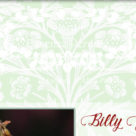
Edere
Pelargoni
Altre Piante
S
Billy 