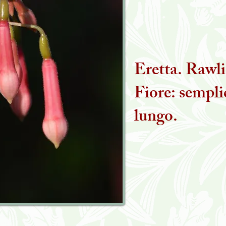
Eretta. Rawl
Fiore: sempli
lungo.