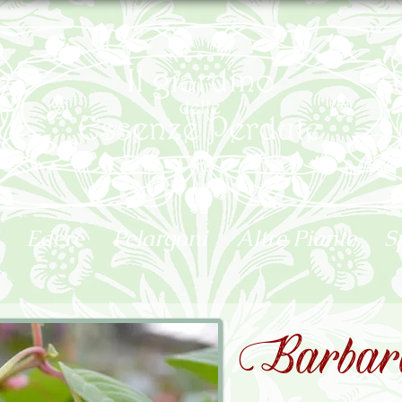
Edere
Pelargoni
Altre Piante
S
Barbar