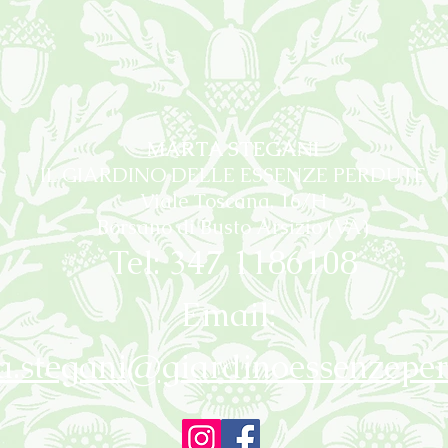
MARTA STEGANI
IL GIARDINO DELLE ESSENZE PERDUTE
Viale Toscana, 16/H
Borsano di Busto Arsizio (VA)
Tel: 347 1186108
Email:
a.stegani@giardinoessenzeper