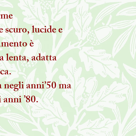
rme
 scuro, lucide e
tamento è
a lenta, adatta
ca.
a negli anni’50 ma
i anni ’80.