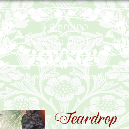
Edere
Pelargoni
Altre Piante
S
Teardrop