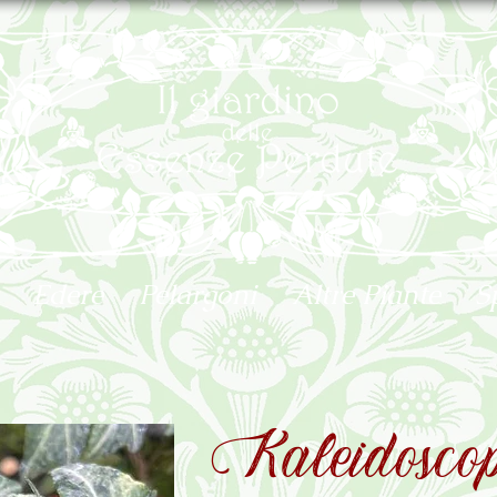
Edere
Pelargoni
Altre Piante
S
Kaleidosco