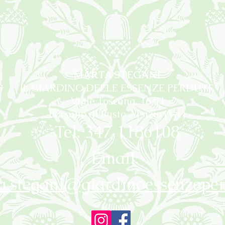
MARTA STEGANI
IL GIARDINO DELLE ESSENZE PERDUTE
Viale Toscana, 16/H
Borsano di Busto Arsizio (VA)
Tel: 347 1186108
Email:
a.stegani@giardinoessenzeper