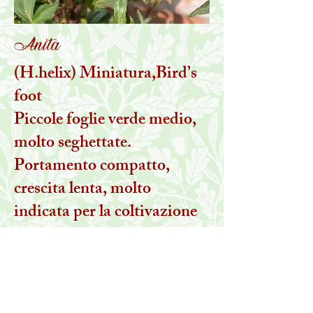
Anita
(H.helix) Miniatura,Bird’s
foot
Piccole foglie verde medio,
molto seghettate.
Portamento compatto,
crescita lenta, molto
indicata per la coltivazione
in vaso. Rustica.
Sport di ‘Needlepoint’
selezionata nel 1983 da Bob
Hornback in California.