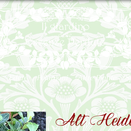
Edere
Pelargoni
Altre Piante
S
Alt Heide