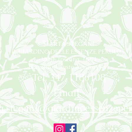
MARTA STEGANI
IL GIARDINO DELLE ESSENZE PERDUTE
Viale Toscana, 16/H
Borsano di Busto Arsizio (VA)
Tel: 347 1186108
Email:
a.stegani@giardinoessenzeper